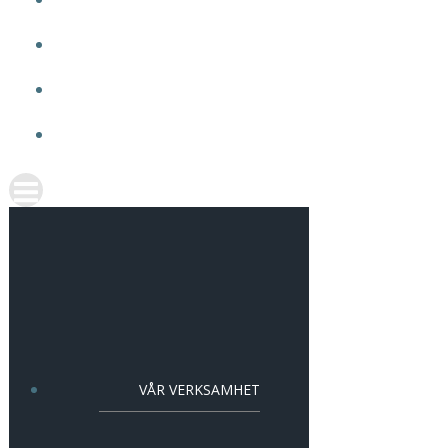
OM VMA
ARBETA HOS OSS
AKTUELLT
KONTAKT
VÅR VERKSAMHET