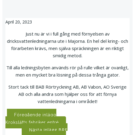
April 20, 2023
Just nu är vi i full gång med förnyelsen av
dricksvattenledningarna ute i Majorna. En hel del kring- och
förarbeten krävs, men själva spräckningen är en riktigt
smidig metod.
Till alla ledningsbyten används rör på rulle vilket är ovanligt,
men en mycket bra lösning på dessa trånga gator.
Stort tack till BAB Rörtryckning AB, AB Vabon, AO Sverige
AB och alla andra som hjälper oss för att förnya
vattenledningarna i området!
Post
Föregående inlägg
Krokslätts fabriker entré
navigation
Post
Nästa inlägg
BRF