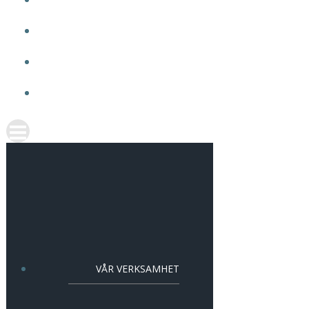
OM VMA
ARBETA HOS OSS
AKTUELLT
KONTAKT
VÅR VERKSAMHET