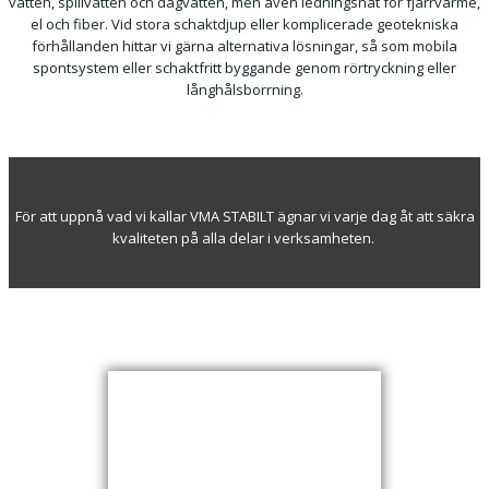
vatten, spillvatten och dagvatten, men även ledningsnät för fjärrvärme,
el och fiber. Vid stora schaktdjup eller komplicerade geotekniska
förhållanden hittar vi gärna alternativa lösningar, så som mobila
spontsystem eller schaktfritt byggande genom rörtryckning eller
långhålsborrning.
För att uppnå vad vi kallar VMA STABILT ägnar vi varje dag åt att säkra
kvaliteten på alla delar i verksamheten.