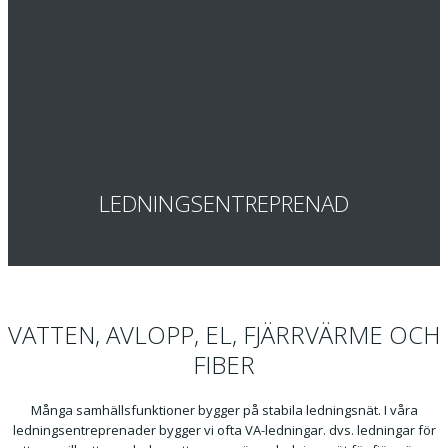
LEDNINGSENTREPRENAD
VATTEN, AVLOPP, EL, FJÄRRVÄRME OCH
FIBER
Många samhällsfunktioner bygger på stabila ledningsnät. I våra
ledningsentreprenader bygger vi ofta VA-ledningar. dvs. ledningar för