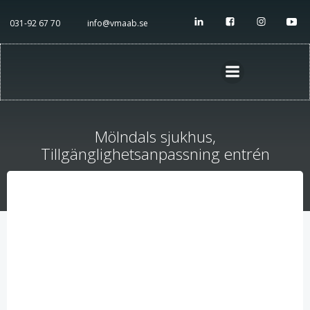
Hoppa
till
031-92 67 70
info@vmaab.se
innehåll
Mölndals sjukhus,
Tillgänglighetsanpassning entrén