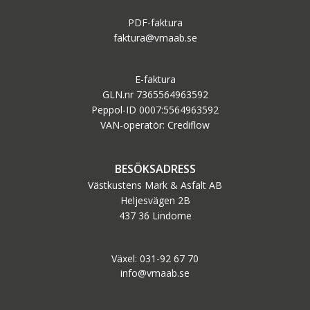
PDF-faktura
faktura@vmaab.se
E-faktura
GLN.nr 7365564963592
Peppol-ID 0007:5564963592
VAN-operatör: Crediflow
BESÖKSADRESS
Västkustens Mark & Asfalt AB
Heljesvägen 2B
437 36 Lindome
Växel: 031-92 67 70
info@vmaab.se