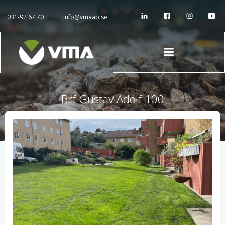
Hoppa
till
031-92 67 70
info@vmaab.se
innehåll
Brf Gustav Adolf 100