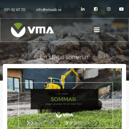
Hoppa
till
031-92 67 70
info@vmaab.se
innehåll
En stabil sommar