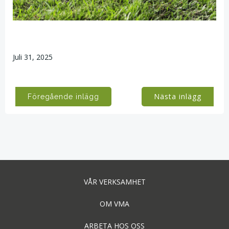
Juli 31, 2025
Post
Post
Nästa inlägg
Föregående inlägg
navigation
navigation
VÅR VERKSAMHET
OM VMA
ARBETA HOS OSS