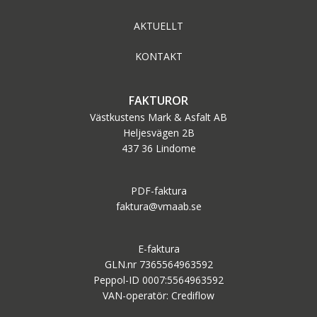
AKTUELLT
KONTAKT
FAKTUROR
Västkustens Mark & Asfalt AB
Heljesvägen 2B
437 36 Lindome
PDF-faktura
faktura@vmaab.se
E-faktura
GLN.nr 7365564963592
Peppol-ID 0007:5564963592
VAN-operatör: Crediflow