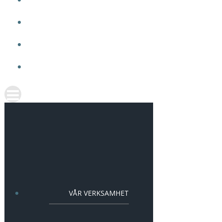
OM VMA
ARBETA HOS OSS
AKTUELLT
KONTAKT
VÅR VERKSAMHET