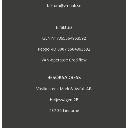
faktura@vmaab.se
E-faktura
GLN.nr 7365564963592
Peppol-ID 0007:5564963592
VAN-operatör: Crediflow
BESÖKSADRESS
Västkustens Mark & Asfalt AB
Heljesvägen 2B
437 36 Lindome