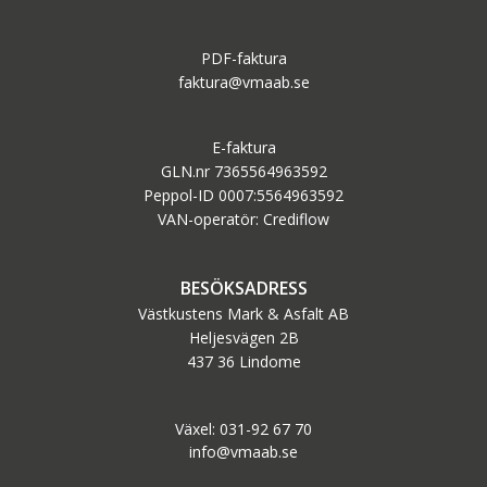
PDF-faktura
faktura@vmaab.se
E-faktura
GLN.nr 7365564963592
Peppol-ID 0007:5564963592
VAN-operatör: Crediflow
BESÖKSADRESS
Västkustens Mark & Asfalt AB
Heljesvägen 2B
437 36 Lindome
Växel: 031-92 67 70
info@vmaab.se