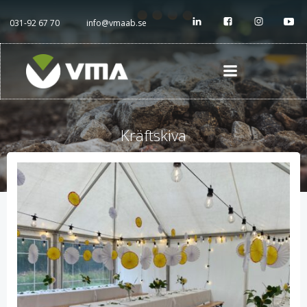
Hoppa
till
031-92 67 70
info@vmaab.se
innehåll
Kräftskiva