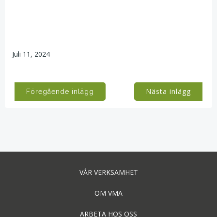
Juli 11, 2024
Post
Post
Nästa inlägg
Föregående inlägg
navigation
navigation
VÅR VERKSAMHET
OM VMA
ARBETA HOS OSS