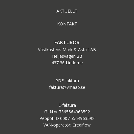
AKTUELLT
KONTAKT
FAKTUROR
Västkustens Mark & Asfalt AB
Heljesvägen 2B
437 36 Lindome
PDF-faktura
faktura@vmaab.se
E-faktura
GLN.nr 7365564963592
Peppol-ID 0007:5564963592
VAN-operatör: Crediflow