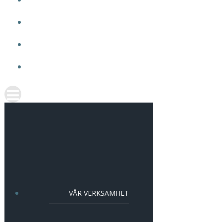
OM VMA
ARBETA HOS OSS
AKTUELLT
KONTAKT
VÅR VERKSAMHET