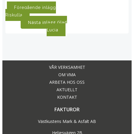
Post
Föregående inlägg
Riskulla
navigation
Post
Nästa inlägg
Glad
Lucia
navigation
VÅR VERKSAMHET
OM VMA
ARBETA HOS OSS
AKTUELLT
KONTAKT
FAKTUROR
Västkustens Mark & Asfalt AB
Heljesvägen 2B