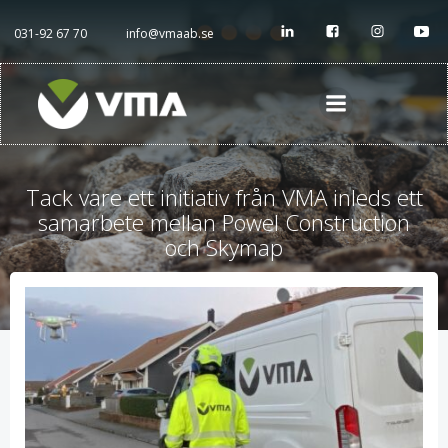
Hoppa
till
031-92 67 70
info@vmaab.se
innehåll
Tack vare ett initiativ från VMA inleds ett
samarbete mellan Powel Construction
och Skymap