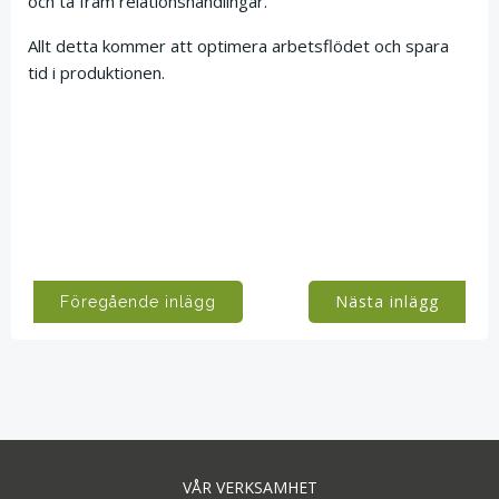
och ta fram relationshandlingar.
Allt detta kommer att optimera arbetsflödet och spara
tid i produktionen.
https://skymap.se/a/kundinitiativ-skapar-nytt-
digitaliseringssamarbete
https://www.svd.se/bors/news_detail.php?
newsid=641685e2-cbd1-400d-9f55-b4dafc0d3827
Post
Post
Nästa inlägg
Föregående inlägg
navigation
navigation
VÅR VERKSAMHET