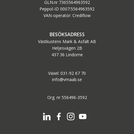
GLN.nr 7365564963592
Peppol-ID 0007:5564963592
VAN-operatör: Crediflow
BESÖKSADRESS
Västkustens Mark & Asfalt AB
Heljesvägen 2B
437 36 Lindome
Växel: 031-92 67 70
info@vmaab.se
Org. nr 556496-3592