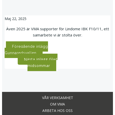
Maj 22, 2025
Även 2025 är VMA supporter för Lindome IBK F10/11, ett
samarbete vi är stolta över.
Post
Föregående inlägg
Gunnaredsvallen
navigation
Post
Nästa inlägg
Glad
midsommar
navigation
VÅR VERKSAMHET
OM VMA
ARBETA HOS OSS