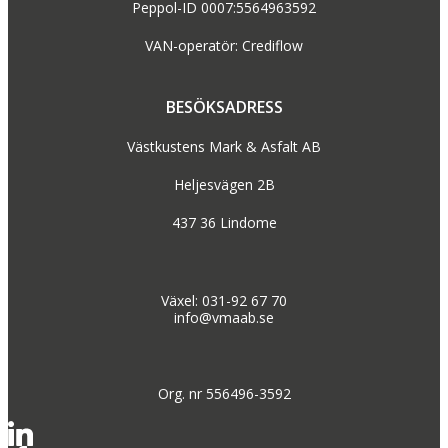
Peppol-ID 0007:5564963592
VAN-operatör: Crediflow
BESÖKSADRESS
Västkustens Mark & Asfalt AB
Heljesvägen 2B
437 36 Lindome
Växel: 031-92 67 70
info@vmaab.se
Org. nr 556496-3592