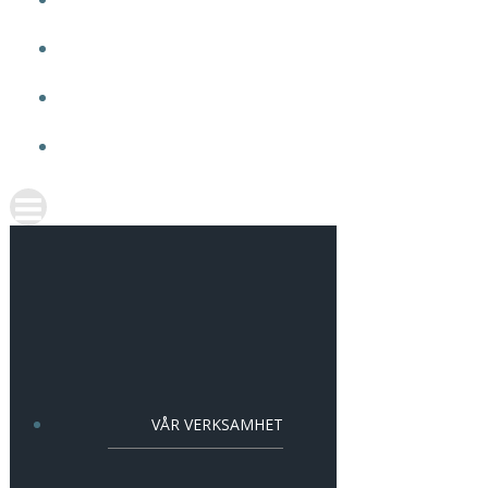
OM VMA
ARBETA HOS OSS
AKTUELLT
KONTAKT
VÅR VERKSAMHET