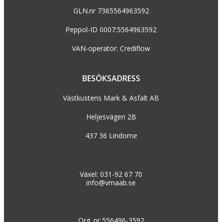
GLN.nr 7365564963592
Peppol-ID 0007:5564963592
VAN-operatör: Crediflow
BESÖKSADRESS
Västkustens Mark & Asfalt AB
Heljesvägen 2B
437 36 Lindome
Växel: 031-92 67 70
info@vmaab.se
Org. nr 556496-3592