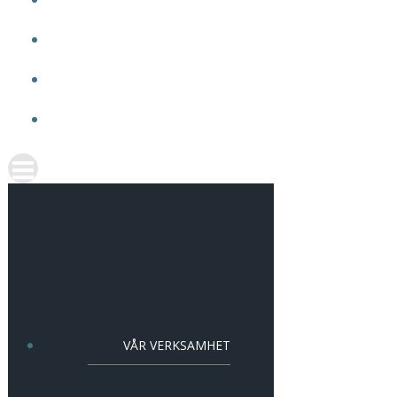
OM VMA
ARBETA HOS OSS
AKTUELLT
KONTAKT
VÅR VERKSAMHET