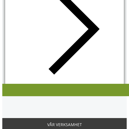
VÅR VERKSAMHET