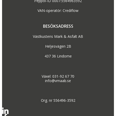
Peppol-ID 0007:5564963592
VAN-operatör: Crediflow
BESÖKSADRESS
Västkustens Mark & Asfalt AB
Heljesvägen 2B
437 36 Lindome
Växel: 031-92 67 70
info@vmaab.se
Org. nr 556496-3592