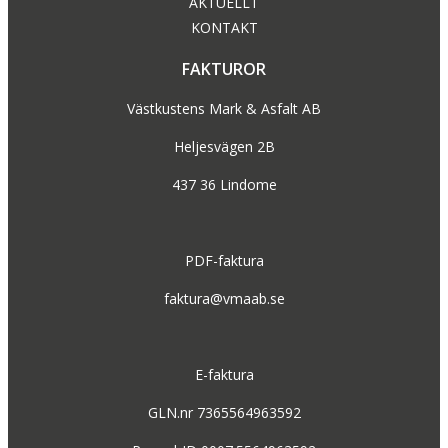
AKTUELLT
KONTAKT
FAKTUROR
Västkustens Mark & Asfalt AB
Heljesvägen 2B
437 36 Lindome
PDF-faktura
faktura@vmaab.se
E-faktura
GLN.nr 7365564963592