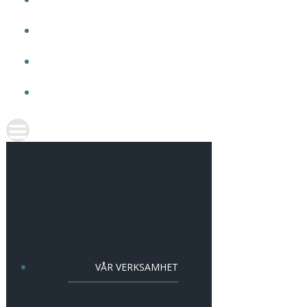
OM VMA
ARBETA HOS OSS
AKTUELLT
KONTAKT
VÅR VERKSAMHET