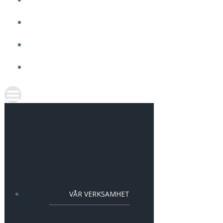
OM VMA
ARBETA HOS OSS
AKTUELLT
KONTAKT
VÅR VERKSAMHET