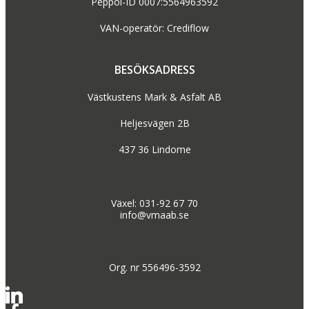
Peppol-ID 0007:5564963592
VAN-operatör: Crediflow
BESÖKSADRESS
Västkustens Mark & Asfalt AB
Heljesvägen 2B
437 36 Lindome
Växel: 031-92 67 70
info@vmaab.se
Org. nr 556496-3592