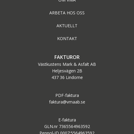
ARBETA HOS OSS
AKTUELLT
KONTAKT
FAKTUROR
Västkustens Mark & Asfalt AB
Heljesvägen 2B
437 36 Lindome
PDF-faktura
faktura@vmaab.se
E-faktura
GLN.nr 7365564963592
Peppol-ID 0007:5564963592