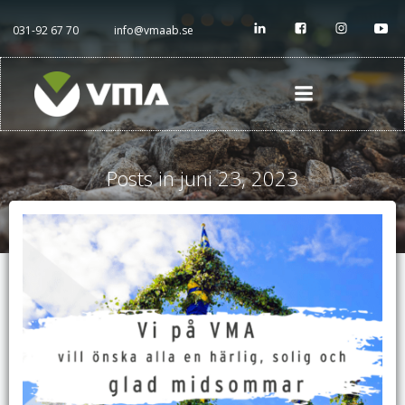
Hoppa
till
031-92 67 70
info@vmaab.se
innehåll
Posts in juni 23, 2023