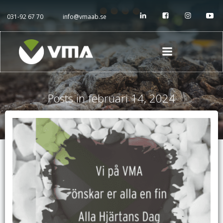
Hoppa
till
031-92 67 70
info@vmaab.se
innehåll
Posts in februari 14, 2024