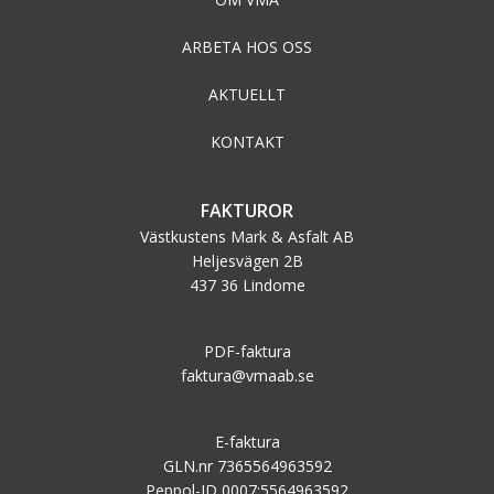
ARBETA HOS OSS
AKTUELLT
KONTAKT
FAKTUROR
Västkustens Mark & Asfalt AB
Heljesvägen 2B
437 36 Lindome
PDF-faktura
faktura@vmaab.se
E-faktura
GLN.nr 7365564963592
Peppol-ID 0007:5564963592