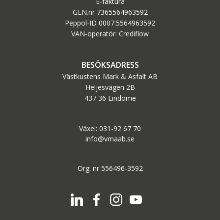
E-faktura
GLN.nr 7365564963592
Peppol-ID 0007:5564963592
VAN-operatör: Crediflow
BESÖKSADRESS
Västkustens Mark & Asfalt AB
Heljesvägen 2B
437 36 Lindome
Växel: 031-92 67 70
info@vmaab.se
Org. nr 556496-3592