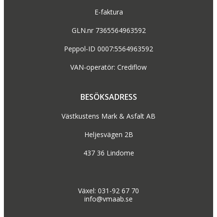
E-faktura
GLN.nr 7365564963592
Peppol-ID 0007:5564963592
VAN-operatör: Crediflow
BESÖKSADRESS
Västkustens Mark & Asfalt AB
Heljesvägen 2B
437 36 Lindome
Växel: 031-92 67 70
info@vmaab.se