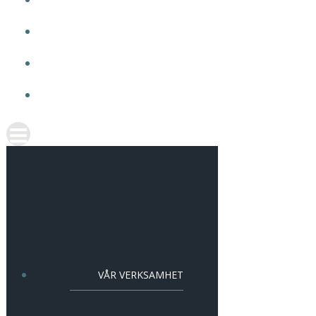
OM VMA
ARBETA HOS OSS
AKTUELLT
KONTAKT
VÅR VERKSAMHET