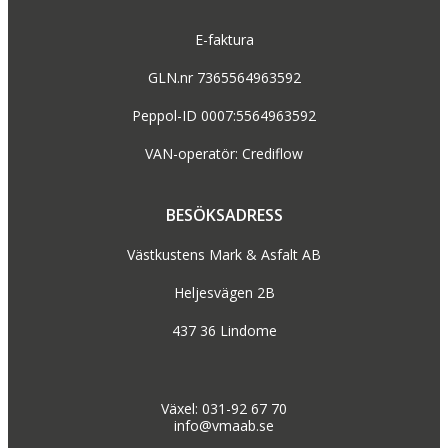
E-faktura
GLN.nr 7365564963592
Peppol-ID 0007:5564963592
VAN-operatör: Crediflow
BESÖKSADRESS
Västkustens Mark & Asfalt AB
Heljesvägen 2B
437 36 Lindome
Växel: 031-92 67 70
info@vmaab.se