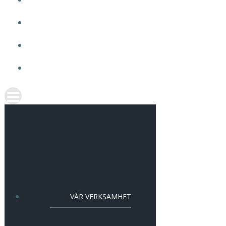
OM VMA
ARBETA HOS OSS
AKTUELLT
KONTAKT
VÅR VERKSAMHET