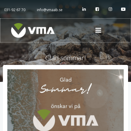
Hoppa
till
031-92 67 70
info@vmaab.se
innehåll
Glad sommar!