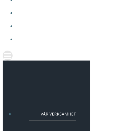
OM VMA
ARBETA HOS OSS
AKTUELLT
KONTAKT
VÅR VERKSAMHET