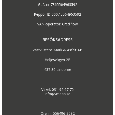
GLN.nr 7365564963592
Peppol-ID 0007:5564963592
VAN-operatör: Crediflow
BESÖKSADRESS
Västkustens Mark & Asfalt AB
Heljesvägen 2B
437 36 Lindome
Växel: 031-92 67 70
info@vmaab.se
Org. nr 556496-3592