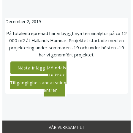
December 2, 2019
På totalentreprenad har vi byggt nya terminalytor på ca 12
000 m2 åt Hallands Hamnar. Projektet startade med en
projektering under sommaren -19 och under hösten -19
har vi genomfört projektet.
Post
Nästa inlägg
Mölndals
sjukhus,
navigation
Tillgänglighetsanpassning
entrén
VÅR VERKSAMHET